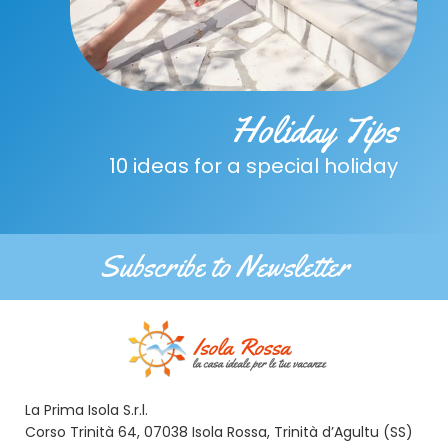
Holiday Tips
10 ideas for a special holiday
Subscribe to Newsletter
La Prima Isola S.r.l.
Corso Trinità 64, 07038 Isola Rossa, Trinità d’Agultu (SS)