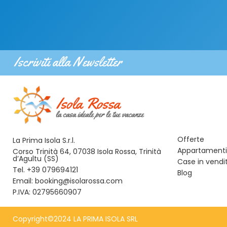
Iscriviti alla Newsletter
Offerte
La Prima Isola S.r.l.
Appartamenti 
Corso Trinità 64, 07038 Isola Rossa, Trinità
d’Agultu (SS)
Case in vendi
Tel. +39 079694121
Blog
Email: booking@isolarossa.com
P.IVA: 02795660907
Copyright©2024 LA PRIMA ISOLA SRL