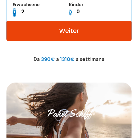
Erwachsene
Kinder
Da
a
a settimana
390€
1310€
Paket Schiff