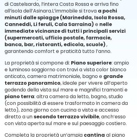
di Castelsardo, l’intera Costa Rossa e arriva fino
all’isola dell’Asinara.L’immobile si trova
a pochi
minuti dalle spiagge (Marinedda, Isola Rossa,
Canneddi, Li feruli, Cala Sarraina)
e
nelle
immediate vicinanze di tutti i principali servizi
(supermercati, ufficio postale, farmacie,
banca, bar, ristoranti, edicola, scuole)
,
garantendo comfort e praticità tutto l’anno.
La proprietà si compone di:
Piano superiore
: ampio
e luminoso soggiorno con travi a vista color bianco
anticato, camera matrimoniale, bagno e
grande
terrazzo panoramico
, ideale per vivere all’aperto
godendo della vista sul mare e magnifici tramonti e
piano terra
: altra camera da letto, bagno, studio
(con possibilità di essere trasformato in camera da
letto), zona giorno con cucina a vista e accesso
diretto a un
secondo terrazzo vivibile
, anch’esso
con vista aperta sul mare e sul paesaggio costiero.
Completa la proprietà un’ampia
cantina
al piano