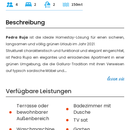
4
2
2
150mt
Beschreibung
Pedra Ruja
ist die ideale Homestay-Lösung für einen sicheren,
langsamen und völlig grünen Urlaub im Jahr 2021.
Strukturell charakteristisch und funktional und elegant eingerichtet,
ist Pedra Rujia ein elegantes und einladendes Apartment in einer
grünen Umgebung, die die Gallura-Tradition mit ihren Verweisen
...
auf typisch sardische Möbel und
lesen sie
Verfügbare Leistungen
Terrasse oder
Badezimmer mit
bewohnbarer
Dusche
Außenbereich
TV sat
Waschmaschine
Garten