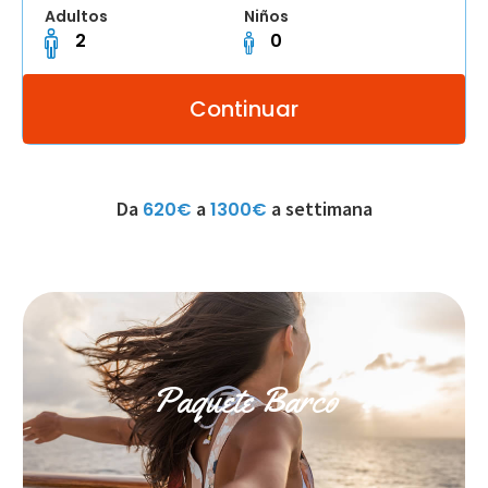
Adultos
Niños
Da
a
a settimana
620€
1300€
Paquete Barco