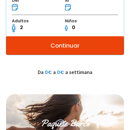
Del
Al
Adultos
Niños
Da
a
a settimana
0€
0€
Paquete Barco