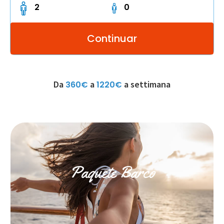
Da
a
a settimana
360€
1220€
Paquete Barco